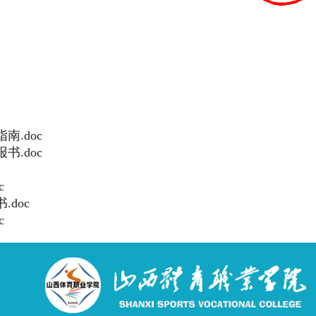
.doc
.doc
c
doc
c