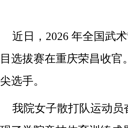
近日，
2026 年全国
目选拔赛在重庆荣昌收官
尖选手
。
我院女子散打队运动员