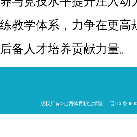
养与竞技水平提升注入动
练教学体系，力争在更高
后备人才培养贡献力量。
版权所有©山西体育职业学院 晋ICP备060027